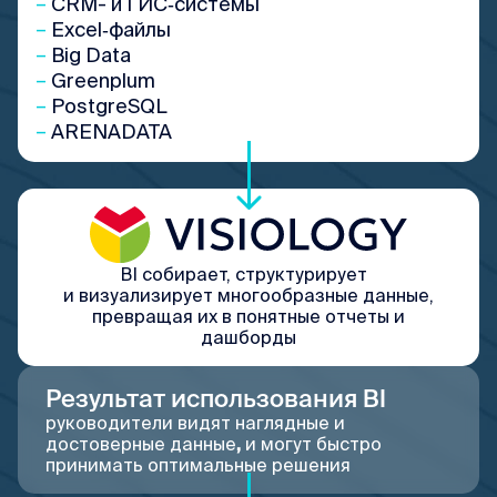
–
CRM- и ГИС‑системы
–
Excel‑файлы
–
Big Data
–
Greenplum
–
PostgreSQL
–
ARENADATA
ВІ собирает, структурирует
и визуализирует многообразные данные,
превращая их в понятные отчеты и
дашборды
Результат использования BI
руководители видят наглядные и
достоверные данные
,
и могут быстро
принимать оптимальные решения