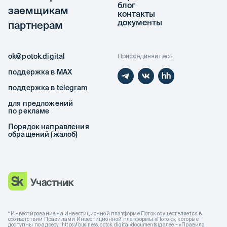
блог
заемщикам
контакты
документы
партнерам
ok@potok.digital
Присоединяйтесь
поддержка в MAX
поддержка в telegram
для предложений
по рекламе
Порядок направления
обращений (жалоб)
* Инвестирование на Инвестиционной платформе Поток осуществляется в
соответствии Правилами Инвестиционной платформы «Поток», которые
доступны по адресу: https://business.potok.digital/documents (далее – «Правила