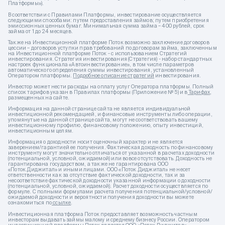
Платформы»).
В соответствии с Правилами Платформы, инвестирование осуществляется
следующими способами: путем предоставления займов; путем приобретения
эмиссионных ценных бумаг. Минимальная сумма займа – 400 рублей, срок
займа от 1 до 24 месяцев.
Также на Инвестиционной платформе Поток возможно заключение договоров
цессии – договоров уступки прав требований по договорам займа, заключенным
на Инвестиционной платформе Поток - с использованием Стратегий
инвестирования. Стратегия инвестирования (Стратегия) - набор стандартных
настроек функционала «Автоинвестирование», в том числе параметров
автоматического определения суммы инвестирования, установленный
Оператором платформы.
Подробное описание стратегий
инвестирования.
Инвестор может нести расходы на оплату услуг Оператора платформы. Полный
список тарифов указан в Правилах платформы (Приложение № 5) и в
Тарифах
,
размещенных на сайте.
Информация на данной странице сайта не является индивидуальной
инвестиционной рекомендацией, и финансовые инструменты либо операции,
упомянутые на данной странице сайта, могут не соответствовать вашему
инвестиционному профилю, финансовому положению, опыту инвестиций,
инвестиционным целям.
Информация о доходности носит оценочный характер и не является
заверением/гарантией ее получения. Фактическая доходность по финансовому
инструменту могут значительно отличаться от указанной в расчетах доходности
(потенциальной, условной, ожидаемой) или вовсе отсутствовать. Доходность не
гарантирована государством, а также не гарантирована ООО
«Поток.Диджитал» и иными лицами. ООО «Поток.Диджитал» не несет
ответственности как за отсутствие фактической доходности, так и за
несоответствие фактической доходности указанной информации о доходности
(потенциальной, условной, ожидаемой). Расчет доходности осуществляется по
формуле. С полными формулами расчета получения потенциальной/условной/
ожидаемой доходности и вероятности получения доходности вы можете
ознакомиться по
ссылке
.
Инвестиционная платформа Поток предоставляет возможность частным
инвесторам выдавать займы малому и среднему бизнесу России. Оператором