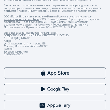
инвестиционной платформы Поток является ООО «Поток.Диджитал».
Заключение с использованием инвестиционной платформы договоров, по
которым привлекаются инвестиции, является высокорискованным и может
привести к потере инвестированных денежных средств в полном объеме.
ООО «Поток.Диджитал» включено Банком России в
реестр операторов
инвестиционных платформ
. ООО “Поток.Диджитал” участвует в программе
субсидирования для субъектов МСП, реализуемой Министерством
экономического развития Российской Федерации в соответствии с
Постановлением Правительства РФ от 27.12.2019 г. № 1898
Зарегистрированное название компании
ОБЩЕСТВО С ОГРАНИЧЕННОЙ ОТВЕТСТВЕННОСТЬЮ
"ПОТОК.ДИДЖИТАЛ"
Адрес
ул. Ольховская, д. 4, к. 1, офис 128
Москва, Московская область 105066
Россия
Телефон компании
8 (999) 924-37-35