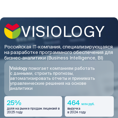
VISIOLOGY
Российская IT-компания, специализирующаяся
на разработке программного обеспечения для
бизнес‑аналитики (Business Intelligence, BI)
Visiology
помогает компаниям работать
с данными, строить прогнозы,
автоматизировать отчеты и принимать
управленческие решения на основе
аналитики
25%
464
млн руб.
доля на рынке продаж лицензий в
выручка
2025 году
в 2024 году